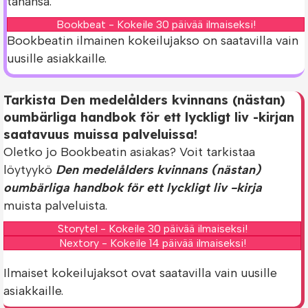
tahansa.
Bookbeat - Kokeile 30 päivää ilmaiseksi!
Bookbeatin ilmainen kokeilujakso on saatavilla vain
uusille asiakkaille.
Tarkista Den medelålders kvinnans (nästan)
oumbärliga handbok för ett lyckligt liv -kirjan
saatavuus muissa palveluissa!
Oletko jo Bookbeatin asiakas? Voit tarkistaa
löytyykö
Den medelålders kvinnans (nästan)
oumbärliga handbok för ett lyckligt liv -kirja
muista palveluista.
Storytel - Kokeile 30 päivää ilmaiseksi!
Nextory - Kokeile 14 päivää ilmaiseksi!
Ilmaiset kokeilujaksot ovat saatavilla vain uusille
asiakkaille.