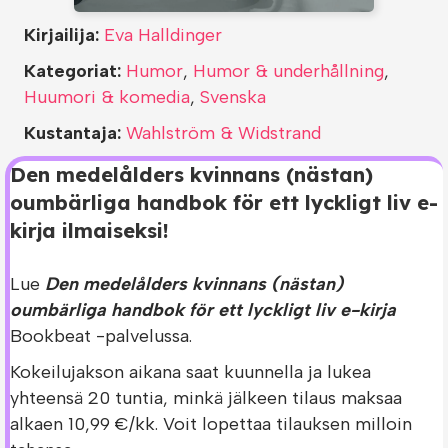
Kirjailija:
Eva Halldinger
Kategoriat:
Humor
,
Humor & underhållning
,
Huumori & komedia
,
Svenska
Kustantaja:
Wahlström & Widstrand
Den medelålders kvinnans (nästan)
oumbärliga handbok för ett lyckligt liv e-
kirja ilmaiseksi!
Lue
Den medelålders kvinnans (nästan)
oumbärliga handbok för ett lyckligt liv e-kirja
Bookbeat -palvelussa.
Kokeilujakson aikana saat kuunnella ja lukea
yhteensä 20 tuntia, minkä jälkeen tilaus maksaa
alkaen 10,99 €/kk. Voit lopettaa tilauksen milloin