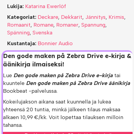
Lukija:
Katarina Ewerlöf
Kategoriat:
Deckare
,
Dekkarit
,
Jännitys
,
Krimis
,
Romaanit
,
Romane
,
Romaner
,
Spannung
,
Spänning
,
Svenska
Kustantaja:
Bonnier Audio
Den gode maken på Zebra Drive e-kirja &
äänikirja ilmaiseksi!
Lue
Den gode maken på Zebra Drive e-kirja
tai
kuuntele
Den gode maken på Zebra Drive äänikirja
Bookbeat -palvelussa.
Kokeilujakson aikana saat kuunnella ja lukea
yhteensä 20 tuntia, minkä jälkeen tilaus maksaa
alkaen 10,99 €/kk. Voit lopettaa tilauksen milloin
tahansa.