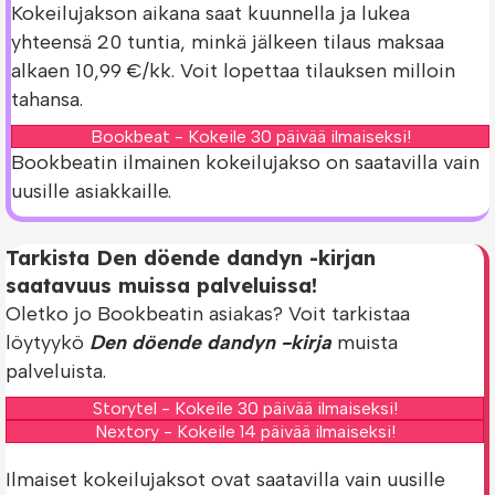
Kokeilujakson aikana saat kuunnella ja lukea
yhteensä 20 tuntia, minkä jälkeen tilaus maksaa
alkaen 10,99 €/kk. Voit lopettaa tilauksen milloin
tahansa.
Bookbeat - Kokeile 30 päivää ilmaiseksi!
Bookbeatin ilmainen kokeilujakso on saatavilla vain
uusille asiakkaille.
Tarkista Den döende dandyn -kirjan
saatavuus muissa palveluissa!
Oletko jo Bookbeatin asiakas? Voit tarkistaa
löytyykö
Den döende dandyn -kirja
muista
palveluista.
Storytel - Kokeile 30 päivää ilmaiseksi!
Nextory - Kokeile 14 päivää ilmaiseksi!
Ilmaiset kokeilujaksot ovat saatavilla vain uusille