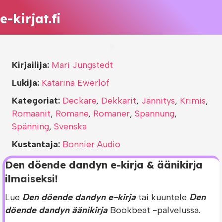
e-kirjat.fi
Kirjailija:
Mari Jungstedt
Lukija:
Katarina Ewerlöf
Kategoriat:
Deckare
,
Dekkarit
,
Jännitys
,
Krimis
,
Romaanit
,
Romane
,
Romaner
,
Spannung
,
Spänning
,
Svenska
Kustantaja:
Bonnier Audio
Den döende dandyn e-kirja & äänikirja
ilmaiseksi!
Lue
Den döende dandyn e-kirja
tai kuuntele
Den
döende dandyn äänikirja
Bookbeat -palvelussa.