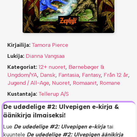
Kirjailija:
Tamora Pierce
Lukija:
Dianna Vangsaa
Kategoriat:
12+ nuoret
,
Børnebøger &
Ungdom/YA
,
Dansk
,
Fantasia
,
Fantasy
,
Från 12 år
,
Jugend / All-Age
,
Nuoret
,
Romaanit
,
Romane
Kustantaja:
Tellerup A/S
De udødelige #2: Ulvepigen e-kirja &
äänikirja ilmaiseksi!
Lue
De udødelige #2: Ulvepigen e-kirja
tai
kuuntele
De udødelige #2: Ulvepigen äänikirja