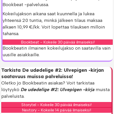
Bookbeat -palvelussa.
Kokeilujakson aikana saat kuunnella ja lukea
yhteensä 20 tuntia, minkä jälkeen tilaus maksaa
alkaen 10,99 €/kk. Voit lopettaa tilauksen milloin
tahansa.
Bookbeat - Kokeile 30 päivää ilmaiseksi!
Bookbeatin ilmainen kokeilujakso on saatavilla vain
uusille asiakkaille.
Tarkista De udødelige #2: Ulvepigen -kirjan
saatavuus muissa palveluissa!
Oletko jo Bookbeatin asiakas? Voit tarkistaa
löytyykö
De udødelige #2: Ulvepigen -kirja
muista
palveluista.
Storytel - Kokeile 30 päivää ilmaiseksi!
Nextory - Kokeile 14 päivää ilmaiseksi!