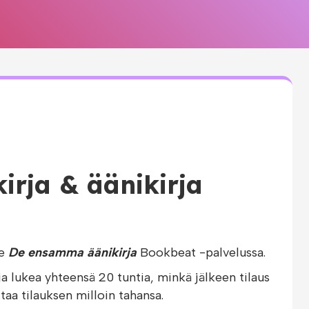
rja & äänikirja
le
De ensamma äänikirja
Bookbeat -palvelussa.
ja lukea yhteensä 20 tuntia, minkä jälkeen tilaus
taa tilauksen milloin tahansa.