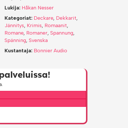
Lukija:
Håkan Nesser
Kategoriat:
Deckare
,
Dekkarit
,
Jännitys
,
Krimis
,
Romaanit
,
Romane
,
Romaner
,
Spannung
,
Spänning
,
Svenska
Kustantaja:
Bonnier Audio
alveluissa!
a.