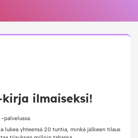
irja ilmaiseksi!
-palvelussa.
ja lukea yhteensä 20 tuntia, minkä jälkeen tilaus
taa tilauksen milloin tahansa.