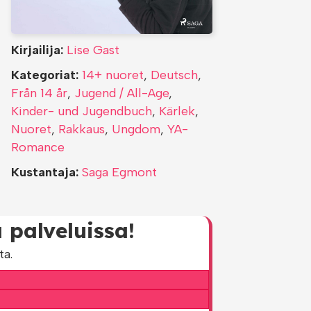
Kirjailija:
Lise Gast
Kategoriat:
14+ nuoret
,
Deutsch
,
Från 14 år
,
Jugend / All-Age
,
Kinder- und Jugendbuch
,
Kärlek
,
Nuoret
,
Rakkaus
,
Ungdom
,
YA-
Romance
Kustantaja:
Saga Egmont
 palveluissa!
ta.