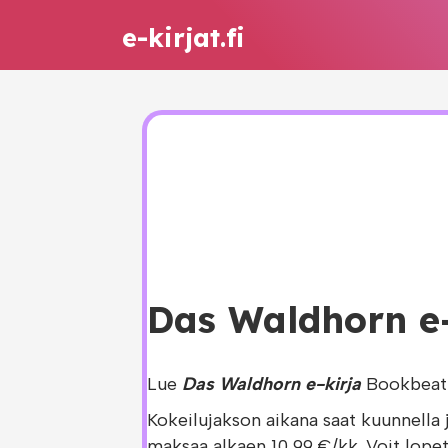
e-kirjat.fi
Das Waldhorn e-k
Lue
Das Waldhorn e-kirja
Bookbeat 
Kokeilujakson aikana saat kuunnella 
maksaa alkaen 10,99 €/kk. Voit lopet