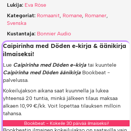
Lukija:
Eva Röse
Kategoriat:
Romaanit
,
Romane
,
Romaner
,
Svenska
Kustantaja:
Bonnier Audio
Caipirinha med Döden e-kirja & äänikirja
ilmaiseksi!
Lue
Caipirinha med Döden e-kirja
tai kuuntele
Caipirinha med Döden äänikirja
Bookbeat -
palvelussa.
Kokeilujakson aikana saat kuunnella ja lukea
yhteensä 20 tuntia, minkä jälkeen tilaus maksaa
alkaen 10,99 €/kk. Voit lopettaa tilauksen milloin
tahansa.
Bookbeat - Kokeile 30 päivää ilmaiseksi!
Bookbeatin ilmainen kokeilujakso on saatavilla vain