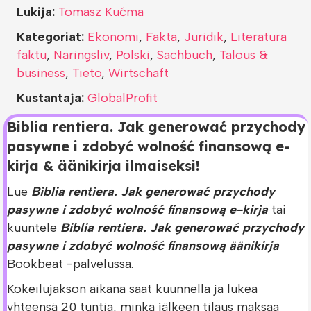
Lukija:
Tomasz Kućma
Kategoriat:
Ekonomi
,
Fakta
,
Juridik
,
Literatura
faktu
,
Näringsliv
,
Polski
,
Sachbuch
,
Talous &
business
,
Tieto
,
Wirtschaft
Kustantaja:
GlobalProfit
Biblia rentiera. Jak generować przychody
pasywne i zdobyć wolność finansową e-
kirja & äänikirja ilmaiseksi!
Lue
Biblia rentiera. Jak generować przychody
pasywne i zdobyć wolność finansową e-kirja
tai
kuuntele
Biblia rentiera. Jak generować przychody
pasywne i zdobyć wolność finansową äänikirja
Bookbeat -palvelussa.
Kokeilujakson aikana saat kuunnella ja lukea
yhteensä 20 tuntia, minkä jälkeen tilaus maksaa