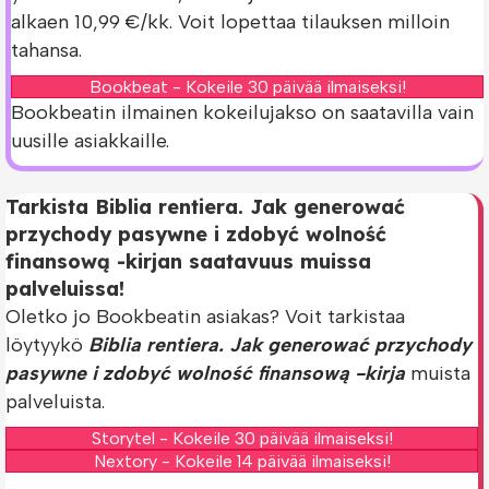
alkaen 10,99 €/kk. Voit lopettaa tilauksen milloin
tahansa.
Bookbeat - Kokeile 30 päivää ilmaiseksi!
Bookbeatin ilmainen kokeilujakso on saatavilla vain
uusille asiakkaille.
Tarkista Biblia rentiera. Jak generować
przychody pasywne i zdobyć wolność
finansową -kirjan saatavuus muissa
palveluissa!
Oletko jo Bookbeatin asiakas? Voit tarkistaa
löytyykö
Biblia rentiera. Jak generować przychody
pasywne i zdobyć wolność finansową -kirja
muista
palveluista.
Storytel - Kokeile 30 päivää ilmaiseksi!
Nextory - Kokeile 14 päivää ilmaiseksi!