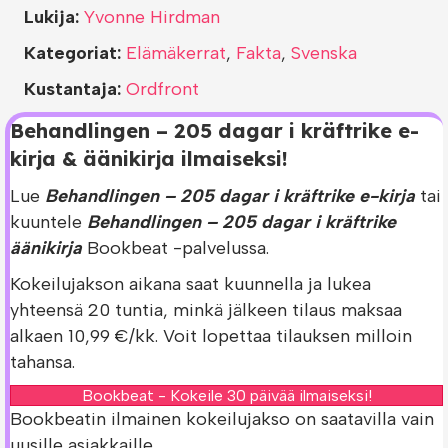
Lukija:
Yvonne Hirdman
Kategoriat:
Elämäkerrat
,
Fakta
,
Svenska
Kustantaja:
Ordfront
Behandlingen – 205 dagar i kräftrike e-
kirja & äänikirja ilmaiseksi!
Lue
Behandlingen – 205 dagar i kräftrike e-kirja
tai
kuuntele
Behandlingen – 205 dagar i kräftrike
äänikirja
Bookbeat -palvelussa.
Kokeilujakson aikana saat kuunnella ja lukea
yhteensä 20 tuntia, minkä jälkeen tilaus maksaa
alkaen 10,99 €/kk. Voit lopettaa tilauksen milloin
tahansa.
Bookbeat - Kokeile 30 päivää ilmaiseksi!
Bookbeatin ilmainen kokeilujakso on saatavilla vain
uusille asiakkaille.