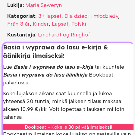
Lukija:
Maria Seweryn
Kategoriat:
3+ lapset
,
Dla dzieci i młodzieży
,
Från 3 år
,
Kinder
,
Lapset
,
Polski
Kustantaja:
Lindhardt og Ringhof
Basia i wyprawa do lasu e-kirja &
äänikirja ilmaiseksi!
Lue
Basia i wyprawa do lasu e-kirja
tai kuuntele
Basia i wyprawa do lasu äänikirja
Bookbeat -
palvelussa.
Kokeilujakson aikana saat kuunnella ja lukea
yhteensä 20 tuntia, minkä jälkeen tilaus maksaa
alkaen 10,99 €/kk. Voit lopettaa tilauksen milloin
tahansa.
Bookbeat - Kokeile 30 päivää ilmaiseksi!
Bookbeatin ilmainen kokeilujakso on saatavilla vain