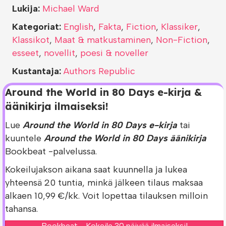
Lukija:
Michael Ward
Kategoriat:
English
,
Fakta
,
Fiction
,
Klassiker
,
Klassikot
,
Maat & matkustaminen
,
Non-Fiction
,
esseet
,
novellit
,
poesi & noveller
Kustantaja:
Authors Republic
Around the World in 80 Days e-kirja &
äänikirja ilmaiseksi!
Lue
Around the World in 80 Days e-kirja
tai
kuuntele
Around the World in 80 Days äänikirja
Bookbeat -palvelussa.
Kokeilujakson aikana saat kuunnella ja lukea
yhteensä 20 tuntia, minkä jälkeen tilaus maksaa
alkaen 10,99 €/kk. Voit lopettaa tilauksen milloin
tahansa.
Bookbeat - Kokeile 30 päivää ilmaiseksi!