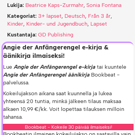
Lukija:
Beatrice Kaps-Zurmahr
,
Sonia Fontana
Kategoriat:
3+ lapset
,
Deutsch
,
Från 3 år
,
Kinder
,
Kinder- und Jugendbuch
,
Lapset
Kustantaja:
GD Publishing
Angie der Anfängerengel e-kirja &
äänikirja ilmaiseksi!
Lue
Angie der Anfängerengel e-kirja
tai kuuntele
Angie der Anfängerengel äänikirja
Bookbeat -
palvelussa.
Kokeilujakson aikana saat kuunnella ja lukea
yhteensä 20 tuntia, minkä jälkeen tilaus maksaa
alkaen 10,99 €/kk. Voit lopettaa tilauksen milloin
tahansa.
Bookbeat - Kokeile 30 päivää ilmaiseksi!
Bookbeatin ilmainen kokeilujakso on saatavilla vain