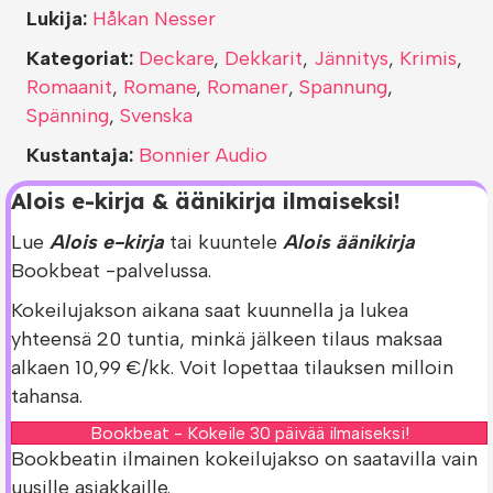
Lukija:
Håkan Nesser
Kategoriat:
Deckare
,
Dekkarit
,
Jännitys
,
Krimis
,
Romaanit
,
Romane
,
Romaner
,
Spannung
,
Spänning
,
Svenska
Kustantaja:
Bonnier Audio
Alois e-kirja & äänikirja ilmaiseksi!
Lue
Alois e-kirja
tai kuuntele
Alois äänikirja
Bookbeat -palvelussa.
Kokeilujakson aikana saat kuunnella ja lukea
yhteensä 20 tuntia, minkä jälkeen tilaus maksaa
alkaen 10,99 €/kk. Voit lopettaa tilauksen milloin
tahansa.
Bookbeat - Kokeile 30 päivää ilmaiseksi!
Bookbeatin ilmainen kokeilujakso on saatavilla vain
uusille asiakkaille.