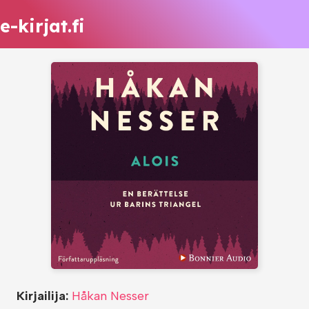
e-kirjat.fi
Kirjailija:
Håkan Nesser