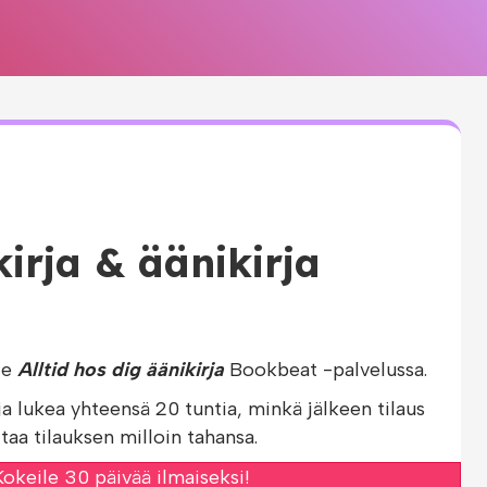
kirja & äänikirja
le
Alltid hos dig äänikirja
Bookbeat -palvelussa.
ja lukea yhteensä 20 tuntia, minkä jälkeen tilaus
taa tilauksen milloin tahansa.
okeile 30 päivää ilmaiseksi!