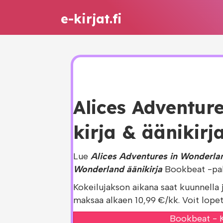
e-kirjat.fi
Alices Adventur
kirja & äänikirja
Lue
Alices Adventures in Wonderlan
Wonderland äänikirja
Bookbeat -pal
Kokeilujakson aikana saat kuunnella 
maksaa alkaen 10,99 €/kk. Voit lopet
Bookbeat - K