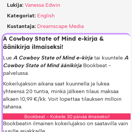
Lukija:
Vanessa Edwin
Kategoriat:
English
Kustantaja:
Dreamscape Media
A Cowboy State of Mind e-kirja &
äänikirja ilmaiseksi!
Lue
A Cowboy State of Mind e-kirja
tai kuuntele
A
Cowboy State of Mind äänikirja
Bookbeat -
palvelussa.
Kokeilujakson aikana saat kuunnella ja lukea
yhteensä 20 tuntia, minkä jälkeen tilaus maksaa
alkaen 10,99 €/kk. Voit lopettaa tilauksen milloin
tahansa.
Bookbeat - Kokeile 30 päivää ilmaiseksi!
Bookbeatin ilmainen kokeilujakso on saatavilla vain
uusille asiakkaille.