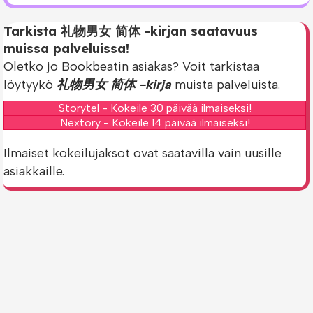
Tarkista 礼物男女 简体 -kirjan saatavuus
muissa palveluissa!
Oletko jo Bookbeatin asiakas? Voit tarkistaa
löytyykö
礼物男女 简体 -kirja
muista palveluista.
Storytel - Kokeile 30 päivää ilmaiseksi!
Nextory - Kokeile 14 päivää ilmaiseksi!
Ilmaiset kokeilujaksot ovat saatavilla vain uusille
asiakkaille.
© 2026 e-kirjat.fi. All Rights Reserved.