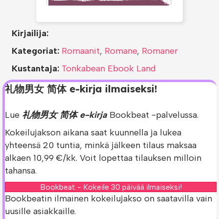
Kirjailija:
Kategoriat:
Romaanit
,
Romane
,
Romaner
Kustantaja:
Tonkabean Ebook Land
礼物男女 简体 e-kirja ilmaiseksi!
Lue
礼物男女 简体 e-kirja
Bookbeat -palvelussa.
Kokeilujakson aikana saat kuunnella ja lukea
yhteensä 20 tuntia, minkä jälkeen tilaus maksaa
alkaen 10,99 €/kk. Voit lopettaa tilauksen milloin
tahansa.
Bookbeat - Kokeile 30 päivää ilmaiseksi!
Bookbeatin ilmainen kokeilujakso on saatavilla vain
uusille asiakkaille.