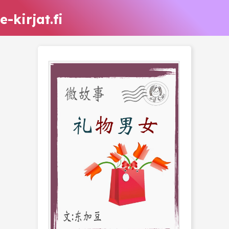
e-kirjat.fi