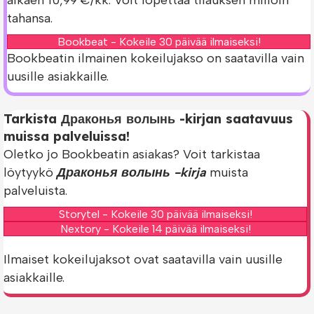
tahansa.
Bookbeat - Kokeile 30 päivää ilmaiseksi!
Bookbeatin ilmainen kokeilujakso on saatavilla vain
uusille asiakkaille.
Tarkista Драконья волынь -kirjan saatavuus
muissa palveluissa!
Oletko jo Bookbeatin asiakas? Voit tarkistaa
löytyykö
Драконья волынь -kirja
muista
palveluista.
Storytel - Kokeile 30 päivää ilmaiseksi!
Nextory - Kokeile 14 päivää ilmaiseksi!
Ilmaiset kokeilujaksot ovat saatavilla vain uusille
asiakkaille.