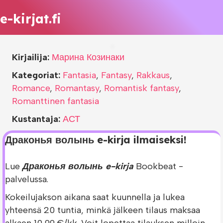
e-kirjat.fi
Kirjailija:
Марина Козинаки
Kategoriat:
Fantasia
,
Fantasy
,
Rakkaus
,
Romance
,
Romantasy
,
Romantisk fantasy
,
Romanttinen fantasia
Kustantaja:
АСТ
Драконья волынь e-kirja ilmaiseksi!
Lue
Драконья волынь e-kirja
Bookbeat -
palvelussa.
Kokeilujakson aikana saat kuunnella ja lukea
yhteensä 20 tuntia, minkä jälkeen tilaus maksaa
alkaen 10,99 €/kk. Voit lopettaa tilauksen milloin